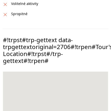
Volitelné aktivity
Spropitné
#!trpst#trp-gettext data-
trpgettextoriginal=2706#!trpen#Tour'
Location#!trpst#/trp-
gettext#!trpen#