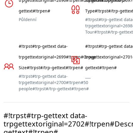
trpgettextoriginal=2696#!trpen#Duration#!trpst#/trp-
trpgettextoriginal=269
gettext#!trpen#
Type#!trpst#/trp-gettex
Půldenní
#!trpst#trp-gettext data
trpgettextoriginal=2698
Tour#!trpst#/trp-gettex
#!trpst#trp-gettext data-
#!trpst#trp-gettext data
trpgettextoriginal=2699#!trpen#Group
trpgettextoriginal=270
Size#!trpst#/trp-gettext#!trpen#
gettext#!trpen#
#!trpst#trp-gettext data-
___
trpgettextoriginal=2700#!trpen#50
people#!trpst#/trp-gettext#!trpen#
#!trpst#trp-gettext data-
trpgettextoriginal=2702#!trpen#Descr
gettext#!trpen#