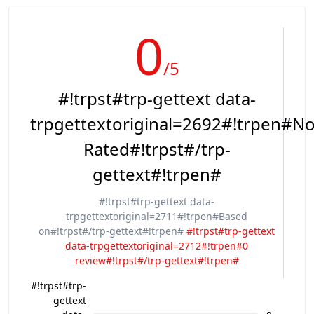
0
/5
#!trpst#trp-gettext data-
trpgettextoriginal=2692#!trpen#No
Rated#!trpst#/trp-
gettext#!trpen#
#!trpst#trp-gettext data-
trpgettextoriginal=2711#!trpen#Based
on#!trpst#/trp-gettext#!trpen#
#!trpst#trp-gettext
data-trpgettextoriginal=2712#!trpen#0
review#!trpst#/trp-gettext#!trpen#
#!trpst#trp-
gettext