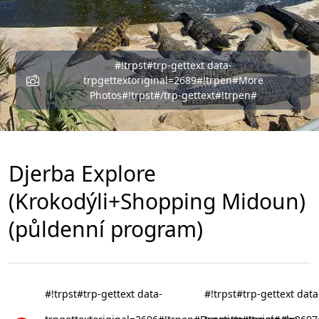
#!trpst#trp-gettext data-
trpgettextoriginal=2689#!trpen#More
Photos#!trpst#/trp-gettext#!trpen#
Djerba Explore
(Krokodýli+Shopping Midoun)
(půldenní program)
#!trpst#trp-gettext data-
#!trpst#trp-gettext data