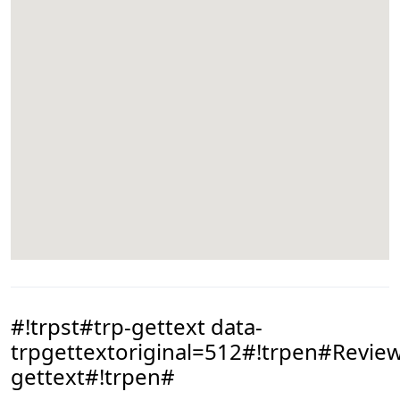
#!trpst#trp-gettext data-
trpgettextoriginal=512#!trpen#Review
gettext#!trpen#