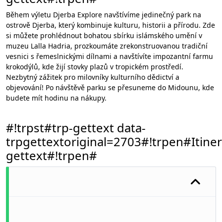
Během výletu Djerba Explore navštívíme jedinečný park na
ostrově Djerba, který kombinuje kulturu, historii a přírodu. Zde
si můžete prohlédnout bohatou sbírku islámského umění v
muzeu Lalla Hadria, prozkoumáte zrekonstruovanou tradiční
vesnici s řemeslnickými dílnami a navštívíte impozantní farmu
krokodýlů, kde žijí stovky plazů v tropickém prostředí.
Nezbytný zážitek pro milovníky kulturního dědictví a
objevování! Po návštěvě parku se přesuneme do Midounu, kde
budete mít hodinu na nákupy.
#!trpst#trp-gettext data-
trpgettextoriginal=2703#!trpen#Itiner
gettext#!trpen#