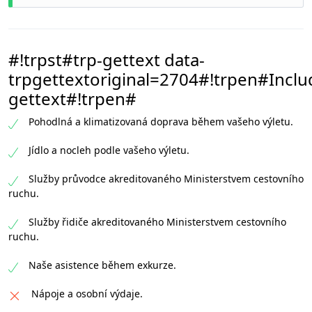
#!trpst#trp-gettext data-
trpgettextoriginal=2704#!trpen#Inclu
gettext#!trpen#
Pohodlná a klimatizovaná doprava během vašeho výletu.
Jídlo a nocleh podle vašeho výletu.
Služby průvodce akreditovaného Ministerstvem cestovního
ruchu.
Služby řidiče akreditovaného Ministerstvem cestovního
ruchu.
Naše asistence během exkurze.
Nápoje a osobní výdaje.